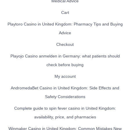
Medical Advice
Cart
Playtoro Casino in United Kingdom: Pharmacy Tips and Buying
Advice
Checkout
Playojo Casino anmelden in Germany: what patients should
check before buying
My account
AndromedaBet Casino in United Kingdom: Side Effects and
Safety Considerations
Complete guide to spin fever casino in United Kingdom:
availability, price, and pharmacies
Winmaker Casino in United Kingdom: Common Mistakes New