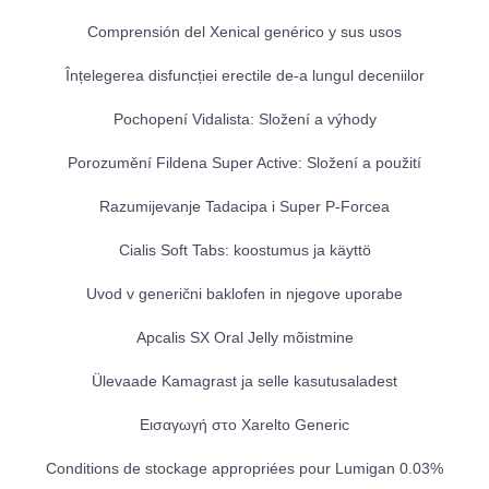
Comprensión del Xenical genérico y sus usos
Înțelegerea disfuncției erectile de-a lungul deceniilor
Pochopení Vidalista: Složení a výhody
Porozumění Fildena Super Active: Složení a použití
Razumijevanje Tadacipa i Super P‑Forcea
Cialis Soft Tabs: koostumus ja käyttö
Uvod v generični baklofen in njegove uporabe
Apcalis SX Oral Jelly mõistmine
Ülevaade Kamagrast ja selle kasutusaladest
Εισαγωγή στο Xarelto Generic
Conditions de stockage appropriées pour Lumigan 0.03%