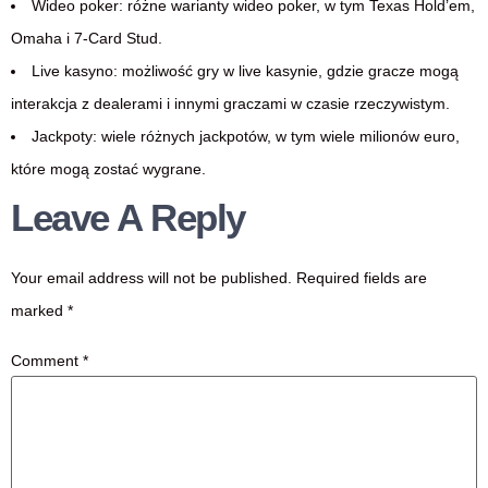
Wideo poker: różne warianty wideo poker, w tym Texas Hold’em,
Omaha i 7-Card Stud.
Live kasyno: możliwość gry w live kasynie, gdzie gracze mogą
interakcja z dealerami i innymi graczami w czasie rzeczywistym.
Jackpoty: wiele różnych jackpotów, w tym wiele milionów euro,
które mogą zostać wygrane.
Leave A Reply
Your email address will not be published.
Required fields are
marked
*
Comment
*