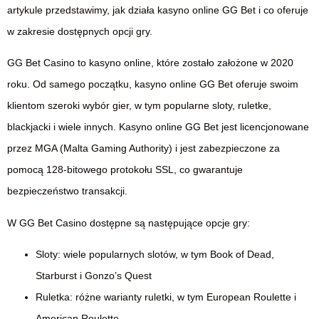
artykule przedstawimy, jak działa kasyno online GG Bet i co oferuje
w zakresie dostępnych opcji gry.
GG Bet Casino to kasyno online, które zostało założone w 2020
roku. Od samego początku, kasyno online GG Bet oferuje swoim
klientom szeroki wybór gier, w tym popularne sloty, ruletke,
blackjacki i wiele innych. Kasyno online GG Bet jest licencjonowane
przez MGA (Malta Gaming Authority) i jest zabezpieczone za
pomocą 128-bitowego protokołu SSL, co gwarantuje
bezpieczeństwo transakcji.
W GG Bet Casino dostępne są następujące opcje gry:
Sloty: wiele popularnych slotów, w tym Book of Dead,
Starburst i Gonzo’s Quest
Ruletka: różne warianty ruletki, w tym European Roulette i
American Roulette