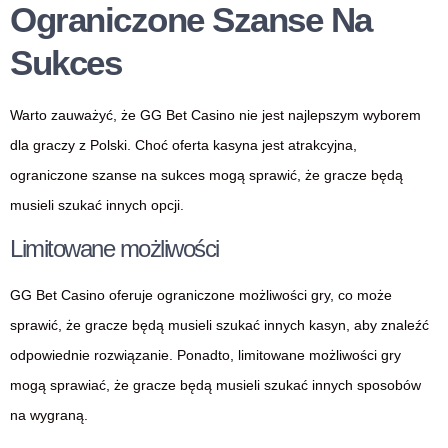
Ograniczone Szanse Na
Sukces
Warto zauważyć, że GG Bet Casino nie jest najlepszym wyborem
dla graczy z Polski. Choć oferta kasyna jest atrakcyjna,
ograniczone szanse na sukces mogą sprawić, że gracze będą
musieli szukać innych opcji.
Limitowane możliwości
GG Bet Casino oferuje ograniczone możliwości gry, co może
sprawić, że gracze będą musieli szukać innych kasyn, aby znaleźć
odpowiednie rozwiązanie. Ponadto, limitowane możliwości gry
mogą sprawiać, że gracze będą musieli szukać innych sposobów
na wygraną.