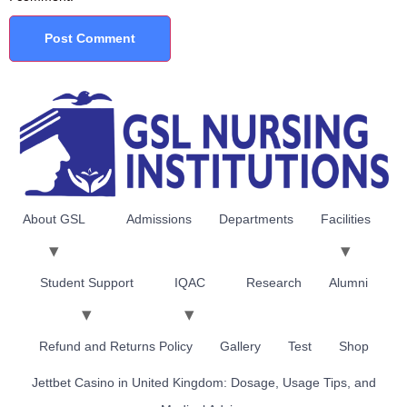
About GSL
Admissions
Departments
Facilities
Student Support
IQAC
Research
Alumni
Refund and Returns Policy
Gallery
Test
Shop
Jettbet Casino in United Kingdom: Dosage, Usage Tips, and