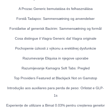
A Prozac Generic bemutatása és felhasználása
Forstå Tadapox: Sammensætning og anvendelser
Forståelse af generisk Bactrim: Sammensætning og formål
Cosa distingue il Viagra Generic dal Viagra originale
Pochopenie úzkosti z výkonu a erektilnej dysfunkcie
Razumevanje Eliquisa in njegove uporabe
Razumijevanje Kamagra Soft Tabs: Pregled
Top Providers Featured at Blackjack Not on Gamstop
Introdução aos auxiliares para perda de peso: Orlistat e GLP-
1s
Experiențe de utilizare a Bimat 0.03% pentru creșterea genelor