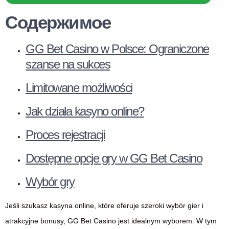
Содержимое
GG Bet Casino w Polsce: Ograniczone
szanse na sukces
Limitowane możliwości
Jak działa kasyno online?
Proces rejestracji
Dostępne opcje gry w GG Bet Casino
Wybór gry
Jeśli szukasz kasyna online, które oferuje szeroki wybór gier i
atrakcyjne bonusy, GG Bet Casino jest idealnym wyborem. W tym