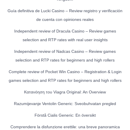
Guía definitiva de Lucki Casino – Review registro y verificación
de cuenta con opiniones reales
Independent review of Dracula Casino – Review games
selection and RTP rates with real user insights
Independent review of Nadcas Casino – Review games
selection and RTP rates for beginners and high rollers
Complete review of Pocket Win Casino – Registration & Login
games selection and RTP rates for beginners and high rollers
Κατανόηση του Viagra Original: An Overview
Razumijevanje Ventolin Generic: Sveobuhvatan pregled
Förstå Cialis Generic: En översikt
Comprendere la disfunzione erettile: una breve panoramica