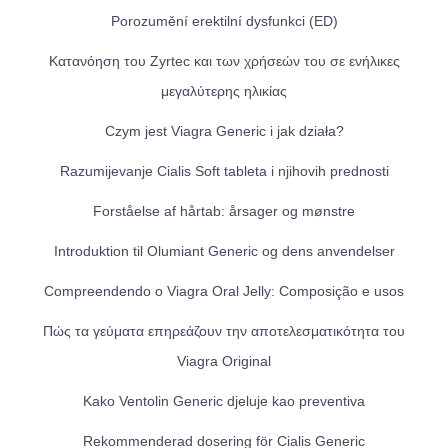
Porozumění erektilní dysfunkci (ED)
Κατανόηση του Zyrtec και των χρήσεών του σε ενήλικες
μεγαλύτερης ηλικίας
Czym jest Viagra Generic i jak działa?
Razumijevanje Cialis Soft tableta i njihovih prednosti
Forståelse af hårtab: årsager og mønstre
Introduktion til Olumiant Generic og dens anvendelser
Compreendendo o Viagra Oral Jelly: Composição e usos
Πώς τα γεύματα επηρεάζουν την αποτελεσματικότητα του
Viagra Original
Kako Ventolin Generic djeluje kao preventiva
Rekommenderad dosering för Cialis Generic