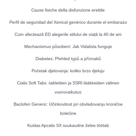
Cause fisiche della disfunzione erettile
Perfil de seguridad del Xenical genérico durante el embarazo
Cum afectează ED alegerile stilului de viață la 40 de ani
Mechanismus působení: Jak Vidalista funguje
Diabetes: Přehled typů a příznaků
Početak djelovanja: koliko brzo djeluju
Cialis Soft Tabs -tablettien ja SSRI-lääkkeiden välinen
vuorovaikutus
Baclofen Generic: Učinkovitost pri obvladovanju kronične
bolečine
Kuidas Apcalis SX suukaudne želee töötab