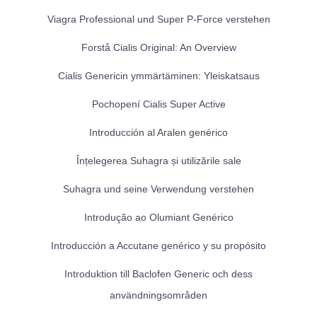
Viagra Professional und Super P-Force verstehen
Forstå Cialis Original: An Overview
Cialis Genericin ymmärtäminen: Yleiskatsaus
Pochopení Cialis Super Active
Introducción al Aralen genérico
Înțelegerea Suhagra și utilizările sale
Suhagra und seine Verwendung verstehen
Introdução ao Olumiant Genérico
Introducción a Accutane genérico y su propósito
Introduktion till Baclofen Generic och dess
användningsområden