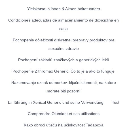
Yleiskatsaus ihoon & Aknen hoitotuotteet
Condiciones adecuadas de almacenamiento de doxiciclina en
casa
Pochopenie dôležitosti diskrétnej prepravy produktov pre
sexuálne zdravie
Pochopení základů značkových a generických léků
Pochopenie Zithromax Generic: Čo to je a ako to funguje
Razumevanje oznak odmerkov: ključni elementi, na katere
morate biti pozorni
Einführung in Xenical Generic und seine Verwendung
Test
Comprendre Olumiant et ses utilisations
Kako obroci utječu na učinkovitost Tadapoxa