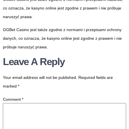
co oznacza, że kasyno online jest zgodne z prawem i nie próbuje
naruszyć prawa.
GGBet Casino jest także zgodne z normami i przepisami ochrony
danych, co oznacza, że kasyno online jest zgodne z prawem i nie
próbuje naruszyć prawa.
Leave A Reply
Your email address will not be published.
Required fields are
marked
*
Comment
*