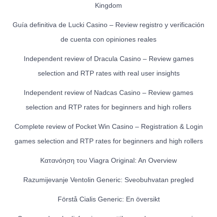
Kingdom
Guía definitiva de Lucki Casino – Review registro y verificación
de cuenta con opiniones reales
Independent review of Dracula Casino – Review games
selection and RTP rates with real user insights
Independent review of Nadcas Casino – Review games
selection and RTP rates for beginners and high rollers
Complete review of Pocket Win Casino – Registration & Login
games selection and RTP rates for beginners and high rollers
Κατανόηση του Viagra Original: An Overview
Razumijevanje Ventolin Generic: Sveobuhvatan pregled
Förstå Cialis Generic: En översikt