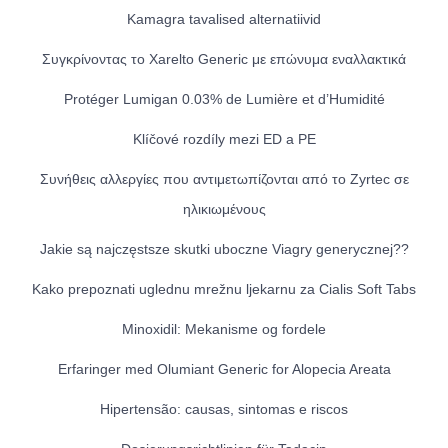
Kamagra tavalised alternatiivid
Συγκρίνοντας το Xarelto Generic με επώνυμα εναλλακτικά
Protéger Lumigan 0.03% de Lumière et d’Humidité
Klíčové rozdíly mezi ED a PE
Συνήθεις αλλεργίες που αντιμετωπίζονται από το Zyrtec σε
ηλικιωμένους
Jakie są najczęstsze skutki uboczne Viagry generycznej??
Kako prepoznati uglednu mrežnu ljekarnu za Cialis Soft Tabs
Minoxidil: Mekanisme og fordele
Erfaringer med Olumiant Generic for Alopecia Areata
Hipertensão: causas, sintomas e riscos