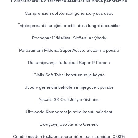
Comprendere la disfunzione erettile: una breve panoramica
Comprensión del Xenical genérico y sus usos
Înțelegerea disfuncției erectile de-a lungul deceniilor
Pochopení Vidalista: Složení a výhody
Porozumění Fildena Super Active: Složení a použití
Razumijevanje Tadacipa i Super P‑Forcea
Cialis Soft Tabs: koostumus ja käyttö
Uvod v generični baklofen in njegove uporabe
Apcalis SX Oral Jelly mõistmine
Ülevaade Kamagrast ja selle kasutusaladest
Εισαγωγή στο Xarelto Generic
Conditions de stockage appropriées pour Lumigan 0.03%