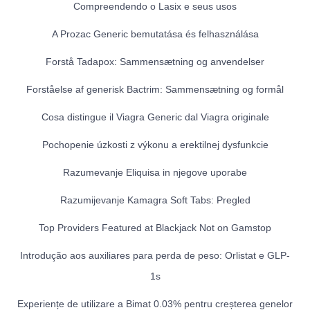
Compreendendo o Lasix e seus usos
A Prozac Generic bemutatása és felhasználása
Forstå Tadapox: Sammensætning og anvendelser
Forståelse af generisk Bactrim: Sammensætning og formål
Cosa distingue il Viagra Generic dal Viagra originale
Pochopenie úzkosti z výkonu a erektilnej dysfunkcie
Razumevanje Eliquisa in njegove uporabe
Razumijevanje Kamagra Soft Tabs: Pregled
Top Providers Featured at Blackjack Not on Gamstop
Introdução aos auxiliares para perda de peso: Orlistat e GLP-
1s
Experiențe de utilizare a Bimat 0.03% pentru creșterea genelor