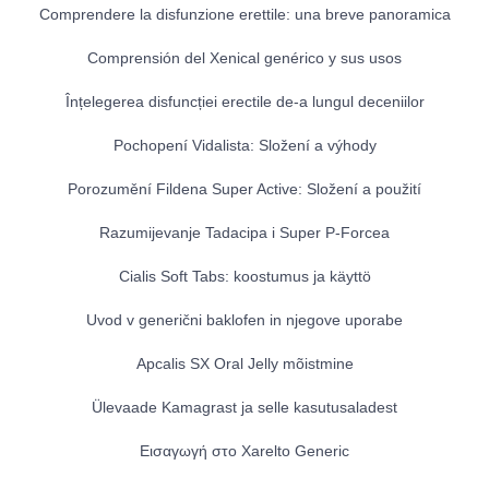
Comprendere la disfunzione erettile: una breve panoramica
Comprensión del Xenical genérico y sus usos
Înțelegerea disfuncției erectile de-a lungul deceniilor
Pochopení Vidalista: Složení a výhody
Porozumění Fildena Super Active: Složení a použití
Razumijevanje Tadacipa i Super P‑Forcea
Cialis Soft Tabs: koostumus ja käyttö
Uvod v generični baklofen in njegove uporabe
Apcalis SX Oral Jelly mõistmine
Ülevaade Kamagrast ja selle kasutusaladest
Εισαγωγή στο Xarelto Generic