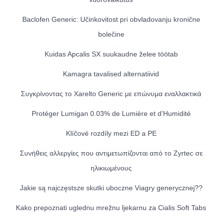
Baclofen Generic: Učinkovitost pri obvladovanju kronične
bolečine
Kuidas Apcalis SX suukaudne želee töötab
Kamagra tavalised alternatiivid
Συγκρίνοντας το Xarelto Generic με επώνυμα εναλλακτικά
Protéger Lumigan 0.03% de Lumière et d’Humidité
Klíčové rozdíly mezi ED a PE
Συνήθεις αλλεργίες που αντιμετωπίζονται από το Zyrtec σε
ηλικιωμένους
Jakie są najczęstsze skutki uboczne Viagry generycznej??
Kako prepoznati uglednu mrežnu ljekarnu za Cialis Soft Tabs