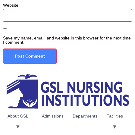
Website
Save my name, email, and website in this browser for the next time
I comment.
About GSL
Admissions
Departments
Facilities