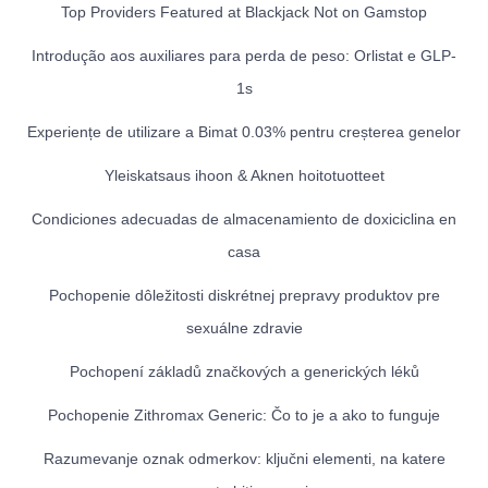
Top Providers Featured at Blackjack Not on Gamstop
Introdução aos auxiliares para perda de peso: Orlistat e GLP-
1s
Experiențe de utilizare a Bimat 0.03% pentru creșterea genelor
Yleiskatsaus ihoon & Aknen hoitotuotteet
Condiciones adecuadas de almacenamiento de doxiciclina en
casa
Pochopenie dôležitosti diskrétnej prepravy produktov pre
sexuálne zdravie
Pochopení základů značkových a generických léků
Pochopenie Zithromax Generic: Čo to je a ako to funguje
Razumevanje oznak odmerkov: ključni elementi, na katere