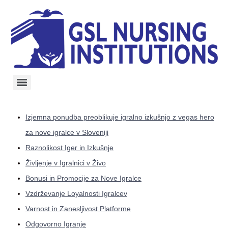
Jettbet Casino in United Kingdom: Dosage, Usage Tips, and Medical Advice
Playtoro Casino in United Kingdom: Pharmacy Tips and Buying Advice
Playojo Casino anmelden in Germany: what patients should check before buying
AndromedaBet Casino in United Kingdom: Side Effects and Safety Considerations
Complete guide to spin fever casino in United Kingdom: availability, price, and pharmacies
Winmaker Casino in United Kingdom: Common Mistakes New Players Make
Trivelabet Casino in the United Kingdom: Doctor Recommendations and Precautions
BluffBet Casino in United Kingdom: Doctor Recommendations and Precautions
BetHog Casino in United Kingdom: How Long It Works and When to Take It
Real user questions about rouletteonline casino in United Kingdom answered
Guide for first‑time users of Casino ESPN BET in United Kingdom
Guía definitiva de Lucki Casino – Review registro y verificación de cuenta con opiniones reales
Independent review of Dracula Casino – Review games selection and RTP rates with real user insights
Independent review of Nadcas Casino – Review games selection and RTP rates for beginners and high rollers
Complete review of Pocket Win Casino – Registration & Login games selection and RTP rates for beginners and high rollers
Κατανόηση του Zyrtec και των χρήσεών του σε ενήλικες μεγαλύτερης ηλικίας
Πώς τα γεύματα επηρεάζουν την αποτελεσματικότητα του Viagra Original
Cialis Soft Tabs -tablettien ja SSRI-lääkkeiden välinen vuorovaikutus
Baclofen Generic: Učinkovitost pri obvladovanju kronične bolečine
Συνήθεις αλλεργίες που αντιμετωπίζονται από το Zyrtec σε ηλικιωμένους
Πώς τα γεύματα επηρεάζουν την αποτελεσματικότητα του Viagra Original
Κατανόηση του Zyrtec και των χρήσεών του σε ενήλικες μεγαλύτερης ηλικίας
Condiciones adecuadas de almacenamiento de doxiciclina en casa
Pochopenie dôležitosti diskrétnej prepravy produktov pre sexuálne zdravie
Razumevanje oznak odmerkov: ključni elementi, na katere morate biti pozorni
Kamagra Goldin rooli ED:n hoidossa diabeettisten miesten keskuudessa
Rutinas diarias de cuidado de la piel para pieles propensas al acné
Condições adequadas de armazenamento para Glucophage Generic
Mikor szedje a Levitra Generic-et a legjobb eredmény érdekében
Izjemna ponudba preoblikuje igralno izkušnjo z vegas hero
za nove igralce v Sloveniji
Raznolikost Iger in Izkušnje
Življenje v Igralnici v Živo
Bonusi in Promocije za Nove Igralce
Vzdrževanje Loyalnosti Igralcev
Varnost in Zanesljivost Platforme
Odgovorno Igranje