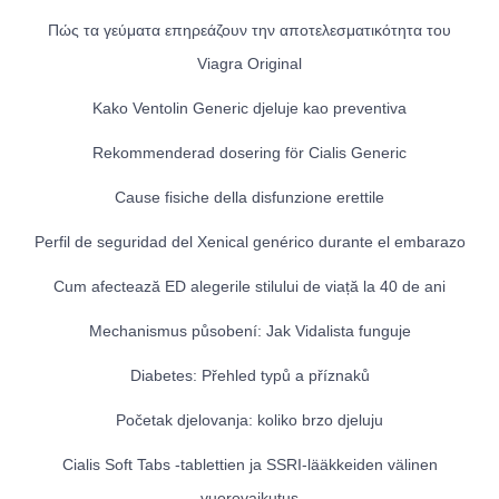
Πώς τα γεύματα επηρεάζουν την αποτελεσματικότητα του
Viagra Original
Kako Ventolin Generic djeluje kao preventiva
Rekommenderad dosering för Cialis Generic
Cause fisiche della disfunzione erettile
Perfil de seguridad del Xenical genérico durante el embarazo
Cum afectează ED alegerile stilului de viață la 40 de ani
Mechanismus působení: Jak Vidalista funguje
Diabetes: Přehled typů a příznaků
Početak djelovanja: koliko brzo djeluju
Cialis Soft Tabs -tablettien ja SSRI-lääkkeiden välinen
vuorovaikutus