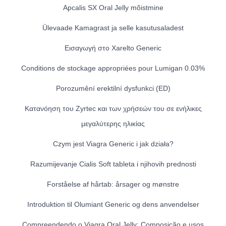
Apcalis SX Oral Jelly mõistmine
Ülevaade Kamagrast ja selle kasutusaladest
Εισαγωγή στο Xarelto Generic
Conditions de stockage appropriées pour Lumigan 0.03%
Porozumění erektilní dysfunkci (ED)
Κατανόηση του Zyrtec και των χρήσεών του σε ενήλικες
μεγαλύτερης ηλικίας
Czym jest Viagra Generic i jak działa?
Razumijevanje Cialis Soft tableta i njihovih prednosti
Forståelse af hårtab: årsager og mønstre
Introduktion til Olumiant Generic og dens anvendelser
Compreendendo o Viagra Oral Jelly: Composição e usos