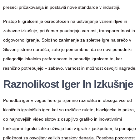
preseči pričakovanja in postaviti nove standarde v industriji.
Pristop k igralcem je osredotočen na ustvarjanje vznemirljive in
zabavne izkušnje, pri čemer poudarjajo varnost, transparentnost in
odgovorno igranje. Splošno zanimanje za spletne igre na srečo v
Sloveniji strmo narašča, zato je pomembno, da se novi ponudniki
prilagodijo lokalnim preferencam in ponudijo igralcem to, kar
resnično potrebujejo – zabavo, varnost in možnost osvojiti nagrade.
Raznolikost Iger In Izkušnje
Ponudba iger v vegas hero je izjemno raznolika in obsega vse od
klasičnih igralniških iger, kot so različice rulete, blackjacka in pokra,
do najnovejših video slotov z osupljivo grafiko in inovativnimi
funkcijami. Igralci lahko uživajo tudi v igrah z jackpotom, ki ponujajo
priložnost za osvojitev velikih zneskov denarja. Posebna pozornost