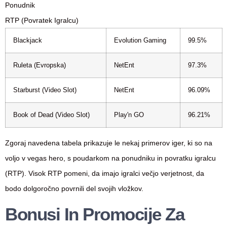
Ponudnik
RTP (Povratek Igralcu)
Blackjack
Evolution Gaming
99.5%
Ruleta (Evropska)
NetEnt
97.3%
Starburst (Video Slot)
NetEnt
96.09%
Book of Dead (Video Slot)
Play'n GO
96.21%
Zgoraj navedena tabela prikazuje le nekaj primerov iger, ki so na
voljo v vegas hero, s poudarkom na ponudniku in povratku igralcu
(RTP). Visok RTP pomeni, da imajo igralci večjo verjetnost, da
bodo dolgoročno povrnili del svojih vložkov.
Bonusi In Promocije Za