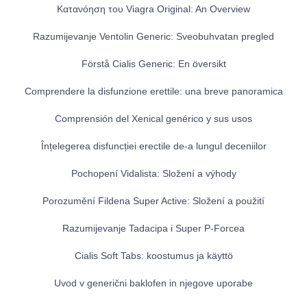
Κατανόηση του Viagra Original: An Overview
Razumijevanje Ventolin Generic: Sveobuhvatan pregled
Förstå Cialis Generic: En översikt
Comprendere la disfunzione erettile: una breve panoramica
Comprensión del Xenical genérico y sus usos
Înțelegerea disfuncției erectile de-a lungul deceniilor
Pochopení Vidalista: Složení a výhody
Porozumění Fildena Super Active: Složení a použití
Razumijevanje Tadacipa i Super P‑Forcea
Cialis Soft Tabs: koostumus ja käyttö
Uvod v generični baklofen in njegove uporabe