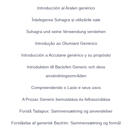
Introducción al Aralen genérico
Înțelegerea Suhagra și utilizările sale
Suhagra und seine Verwendung verstehen
Introdução ao Olumiant Genérico
Introducción a Accutane genérico y su propósito
Introduktion till Baclofen Generic och dess
användningsområden
Compreendendo o Lasix e seus usos
A Prozac Generic bemutatása és felhasználása
Forstå Tadapox: Sammensætning og anvendelser
Forståelse af generisk Bactrim: Sammensætning og formål