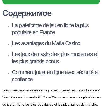
Содержимое
La plateforme de jeu en ligne la plus
populaire en France
Les avantages du Mafia Casino
Les jeux de casino les plus modernes et
les plus grands bonus
Comment jouer en ligne avec sécurité et
confiance
Vous cherchez un casino en ligne sécurisé et réputé en France ?
Vous êtes au bon endroit ! Mafia Casino est l’une des plateformes
de jeu en ligne les plus populaires et les plus fiables du marché,