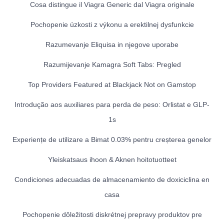
Cosa distingue il Viagra Generic dal Viagra originale
Pochopenie úzkosti z výkonu a erektilnej dysfunkcie
Razumevanje Eliquisa in njegove uporabe
Razumijevanje Kamagra Soft Tabs: Pregled
Top Providers Featured at Blackjack Not on Gamstop
Introdução aos auxiliares para perda de peso: Orlistat e GLP-
1s
Experiențe de utilizare a Bimat 0.03% pentru creșterea genelor
Yleiskatsaus ihoon & Aknen hoitotuotteet
Condiciones adecuadas de almacenamiento de doxiciclina en
casa
Pochopenie dôležitosti diskrétnej prepravy produktov pre