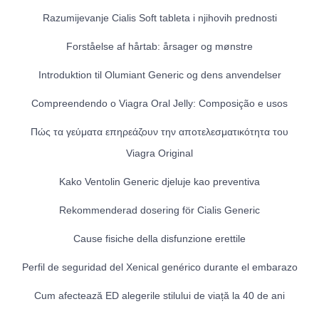
Razumijevanje Cialis Soft tableta i njihovih prednosti
Forståelse af hårtab: årsager og mønstre
Introduktion til Olumiant Generic og dens anvendelser
Compreendendo o Viagra Oral Jelly: Composição e usos
Πώς τα γεύματα επηρεάζουν την αποτελεσματικότητα του
Viagra Original
Kako Ventolin Generic djeluje kao preventiva
Rekommenderad dosering för Cialis Generic
Cause fisiche della disfunzione erettile
Perfil de seguridad del Xenical genérico durante el embarazo
Cum afectează ED alegerile stilului de viață la 40 de ani