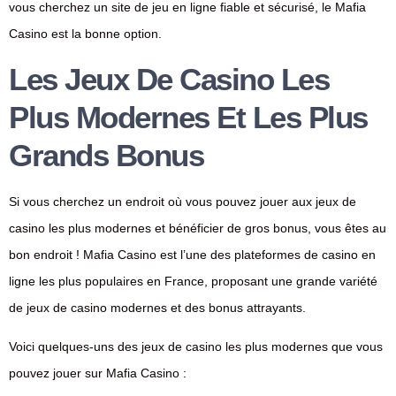
vous cherchez un site de jeu en ligne fiable et sécurisé, le Mafia
Casino est la bonne option.
Les Jeux De Casino Les
Plus Modernes Et Les Plus
Grands Bonus
Si vous cherchez un endroit où vous pouvez jouer aux jeux de
casino les plus modernes et bénéficier de gros bonus, vous êtes au
bon endroit ! Mafia Casino est l’une des plateformes de casino en
ligne les plus populaires en France, proposant une grande variété
de jeux de casino modernes et des bonus attrayants.
Voici quelques-uns des jeux de casino les plus modernes que vous
pouvez jouer sur Mafia Casino :