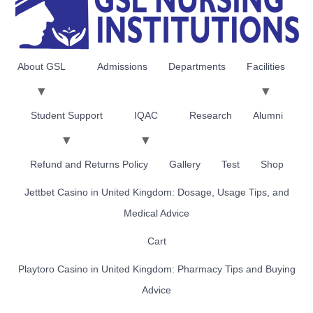
About GSL
Admissions
Departments
Facilities
Student Support
IQAC
Research
Alumni
Refund and Returns Policy
Gallery
Test
Shop
Jettbet Casino in United Kingdom: Dosage, Usage Tips, and
Medical Advice
Cart
Playtoro Casino in United Kingdom: Pharmacy Tips and Buying
Advice