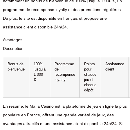
notamment un bonus de bienvenue de 100% jusqu’à 1 000 €, un
programme de récompense loyalty et des promotions régulières.
De plus, le site est disponible en français et propose une
assistance client disponible 24h/24.
Avantages
Description
Bonus de
100%
Programme
Points
Assistance
bienvenue
jusqu’à
de
pour
client
1 000
récompense
chaque
€
loyalty
jeu et
chaque
dépôt
En résumé, le Mafia Casino est la plateforme de jeu en ligne la plus
populaire en France, offrant une grande variété de jeux, des
avantages attractifs et une assistance client disponible 24h/24. Si