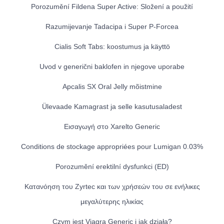
Porozumění Fildena Super Active: Složení a použití
Razumijevanje Tadacipa i Super P‑Forcea
Cialis Soft Tabs: koostumus ja käyttö
Uvod v generični baklofen in njegove uporabe
Apcalis SX Oral Jelly mõistmine
Ülevaade Kamagrast ja selle kasutusaladest
Εισαγωγή στο Xarelto Generic
Conditions de stockage appropriées pour Lumigan 0.03%
Porozumění erektilní dysfunkci (ED)
Κατανόηση του Zyrtec και των χρήσεών του σε ενήλικες
μεγαλύτερης ηλικίας
Czym jest Viagra Generic i jak działa?