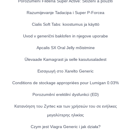
Porozumění Fildena Super Active: Složení a použití
Razumijevanje Tadacipa i Super P‑Forcea
Cialis Soft Tabs: koostumus ja käyttö
Uvod v generični baklofen in njegove uporabe
Apcalis SX Oral Jelly mõistmine
Ülevaade Kamagrast ja selle kasutusaladest
Εισαγωγή στο Xarelto Generic
Conditions de stockage appropriées pour Lumigan 0.03%
Porozumění erektilní dysfunkci (ED)
Κατανόηση του Zyrtec και των χρήσεών του σε ενήλικες
μεγαλύτερης ηλικίας
Czym jest Viagra Generic i jak działa?