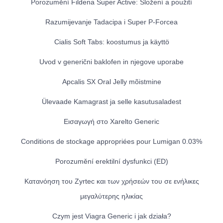
Porozumění Fildena Super Active: Složení a použití
Razumijevanje Tadacipa i Super P‑Forcea
Cialis Soft Tabs: koostumus ja käyttö
Uvod v generični baklofen in njegove uporabe
Apcalis SX Oral Jelly mõistmine
Ülevaade Kamagrast ja selle kasutusaladest
Εισαγωγή στο Xarelto Generic
Conditions de stockage appropriées pour Lumigan 0.03%
Porozumění erektilní dysfunkci (ED)
Κατανόηση του Zyrtec και των χρήσεών του σε ενήλικες
μεγαλύτερης ηλικίας
Czym jest Viagra Generic i jak działa?