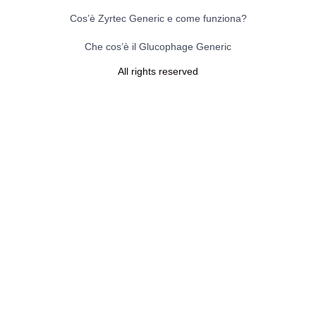
Cos’è Zyrtec Generic e come funziona?
Che cos’è il Glucophage Generic
All rights reserved