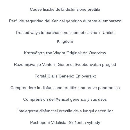
Cause fisiche della disfunzione erettile
Perfil de seguridad del Xenical genérico durante el embarazo
Trusted ways to purchase nucleonbet casino in United
Kingdom
Κατανόηση του Viagra Original: An Overview
Razumijevanje Ventolin Generic: Sveobuhvatan pregled
Förstå Cialis Generic: En översikt
Comprendere la disfunzione erettile: una breve panoramica
Comprensión del Xenical genérico y sus usos
Înțelegerea disfuncției erectile de-a lungul deceniilor
Pochopení Vidalista: Složení a výhody