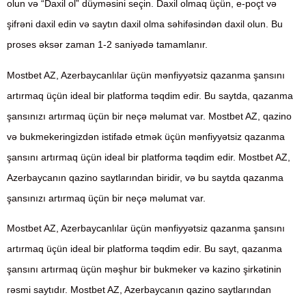
olun və “Daxil ol” düyməsini seçin. Daxil olmaq üçün, e-poçt və
şifrəni daxil edin və saytın daxil olma səhifəsindən daxil olun. Bu
proses əksər zaman 1-2 saniyədə tamamlanır.
Mostbet AZ, Azerbaycanlılar üçün mənfiyyətsiz qazanma şansını
artırmaq üçün ideal bir platforma təqdim edir. Bu saytda, qazanma
şansınızı artırmaq üçün bir neçə məlumat var. Mostbet AZ, qazino
və bukmekeringizdən istifadə etmək üçün mənfiyyətsiz qazanma
şansını artırmaq üçün ideal bir platforma təqdim edir. Mostbet AZ,
Azerbaycanın qazino saytlarından biridir, və bu saytda qazanma
şansınızı artırmaq üçün bir neçə məlumat var.
Mostbet AZ, Azerbaycanlılar üçün mənfiyyətsiz qazanma şansını
artırmaq üçün ideal bir platforma təqdim edir. Bu sayt, qazanma
şansını artırmaq üçün məşhur bir bukmeker və kazino şirkətinin
rəsmi saytıdır. Mostbet AZ, Azerbaycanın qazino saytlarından