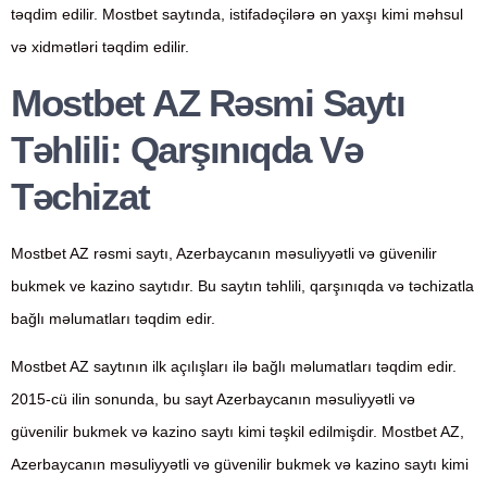
təqdim edilir. Mostbet saytında, istifadəçilərə ən yaxşı kimi məhsul
və xidmətləri təqdim edilir.
Mostbet AZ Rəsmi Saytı
Təhlili: Qarşınıqda Və
Təchizat
Mostbet AZ rəsmi saytı, Azerbaycanın məsuliyyətli və güvenilir
bukmek ve kazino saytıdır. Bu saytın təhlili, qarşınıqda və təchizatla
bağlı məlumatları təqdim edir.
Mostbet AZ saytının ilk açılışları ilə bağlı məlumatları təqdim edir.
2015-cü ilin sonunda, bu sayt Azerbaycanın məsuliyyətli və
güvenilir bukmek və kazino saytı kimi təşkil edilmişdir. Mostbet AZ,
Azerbaycanın məsuliyyətli və güvenilir bukmek və kazino saytı kimi