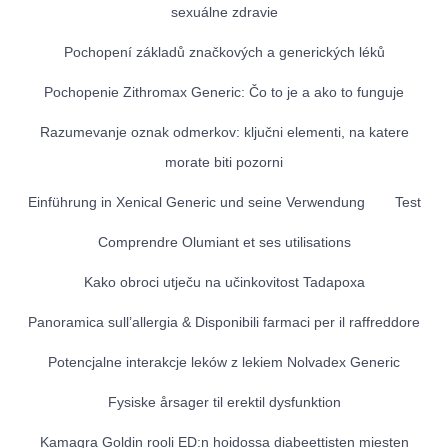
sexuálne zdravie
Pochopení základů značkových a generických léků
Pochopenie Zithromax Generic: Čo to je a ako to funguje
Razumevanje oznak odmerkov: ključni elementi, na katere
morate biti pozorni
Einführung in Xenical Generic und seine Verwendung
Test
Comprendre Olumiant et ses utilisations
Kako obroci utječu na učinkovitost Tadapoxa
Panoramica sull’allergia & Disponibili farmaci per il raffreddore
Potencjalne interakcje leków z lekiem Nolvadex Generic
Fysiske årsager til erektil dysfunktion
Kamagra Goldin rooli ED:n hoidossa diabeettisten miesten