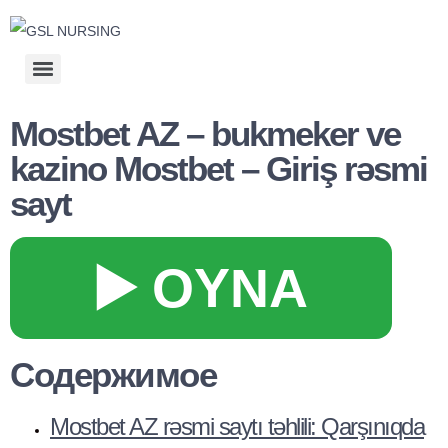
Jettbet Casino in United Kingdom: Dosage, Usage Tips, and Medical Advice
Playtoro Casino in United Kingdom: Pharmacy Tips and Buying Advice
Playojo Casino anmelden in Germany: what patients should check before buying
AndromedaBet Casino in United Kingdom: Side Effects and Safety Considerations
Complete guide to spin fever casino in United Kingdom: availability, price, and pharmacies
Winmaker Casino in United Kingdom: Common Mistakes New Players Make
Trivelabet Casino in the United Kingdom: Doctor Recommendations and Precautions
BluffBet Casino in United Kingdom: Doctor Recommendations and Precautions
BetHog Casino in United Kingdom: How Long It Works and When to Take It
Real user questions about rouletteonline casino in United Kingdom answered
Guide for first‑time users of Casino ESPN BET in United Kingdom
Guía definitiva de Lucki Casino – Review registro y verificación de cuenta con opiniones reales
Independent review of Dracula Casino – Review games selection and RTP rates with real user insights
Independent review of Nadcas Casino – Review games selection and RTP rates for beginners and high rollers
Complete review of Pocket Win Casino – Registration & Login games selection and RTP rates for beginners and high rollers
Κατανόηση του Zyrtec και των χρήσεών του σε ενήλικες μεγαλύτερης ηλικίας
Πώς τα γεύματα επηρεάζουν την αποτελεσματικότητα του Viagra Original
Cialis Soft Tabs -tablettien ja SSRI-lääkkeiden välinen vuorovaikutus
Baclofen Generic: Učinkovitost pri obvladovanju kronične bolečine
Συνήθεις αλλεργίες που αντιμετωπίζονται από το Zyrtec σε ηλικιωμένους
Πώς τα γεύματα επηρεάζουν την αποτελεσματικότητα του Viagra Original
Κατανόηση του Zyrtec και των χρήσεών του σε ενήλικες μεγαλύτερης ηλικίας
Condiciones adecuadas de almacenamiento de doxiciclina en casa
Pochopenie dôležitosti diskrétnej prepravy produktov pre sexuálne zdravie
Razumevanje oznak odmerkov: ključni elementi, na katere morate biti pozorni
Kamagra Goldin rooli ED:n hoidossa diabeettisten miesten keskuudessa
Rutinas diarias de cuidado de la piel para pieles propensas al acné
Condições adequadas de armazenamento para Glucophage Generic
Mikor szedje a Levitra Generic-et a legjobb eredmény érdekében
Mostbet AZ – bukmeker ve
kazino Mostbet – Giriş rəsmi
sayt
▶️ OYNA
Содержимое
Mostbet AZ rəsmi saytı təhlili: Qarşınıqda