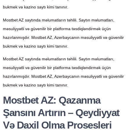
bukmek və kazino saytı kimi tanınır.
Mostbet AZ saytında məlumatların təhlili. Saytın məlumatları,
məsuliyyətli və güvenilir bir platforma təsdiqləndirmək üçün
hazırlanmışdır. Mostbet AZ, Azerbaycanın məsuliyyətli və güvenilir
bukmek və kazino saytı kimi tanınır.
Mostbet AZ saytında məlumatların təhlili. Saytın məlumatları,
məsuliyyətli və güvenilir bir platforma təsdiqləndirmək üçün
hazırlanmışdır. Mostbet AZ, Azerbaycanın məsuliyyətli və güvenilir
bukmek və kazino saytı kimi tanınır.
Mostbet AZ: Qazanma
Şansını Artırın – Qeydiyyat
Və Daxil Olma Prosesleri