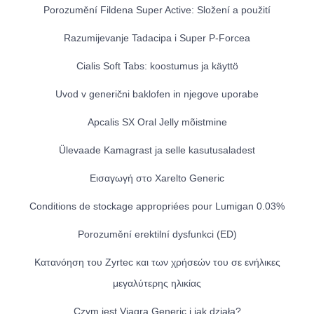
Porozumění Fildena Super Active: Složení a použití
Razumijevanje Tadacipa i Super P‑Forcea
Cialis Soft Tabs: koostumus ja käyttö
Uvod v generični baklofen in njegove uporabe
Apcalis SX Oral Jelly mõistmine
Ülevaade Kamagrast ja selle kasutusaladest
Εισαγωγή στο Xarelto Generic
Conditions de stockage appropriées pour Lumigan 0.03%
Porozumění erektilní dysfunkci (ED)
Κατανόηση του Zyrtec και των χρήσεών του σε ενήλικες
μεγαλύτερης ηλικίας
Czym jest Viagra Generic i jak działa?