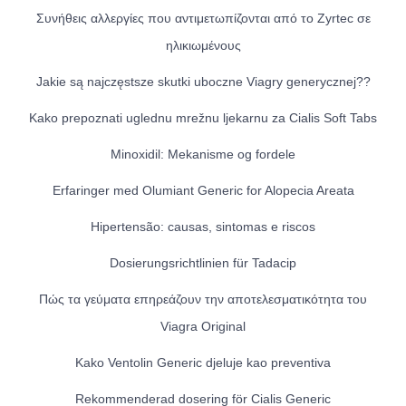
Συνήθεις αλλεργίες που αντιμετωπίζονται από το Zyrtec σε
ηλικιωμένους
Jakie są najczęstsze skutki uboczne Viagry generycznej??
Kako prepoznati uglednu mrežnu ljekarnu za Cialis Soft Tabs
Minoxidil: Mekanisme og fordele
Erfaringer med Olumiant Generic for Alopecia Areata
Hipertensão: causas, sintomas e riscos
Dosierungsrichtlinien für Tadacip
Πώς τα γεύματα επηρεάζουν την αποτελεσματικότητα του
Viagra Original
Kako Ventolin Generic djeluje kao preventiva
Rekommenderad dosering för Cialis Generic