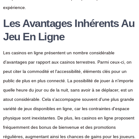
expérience.
Les Avantages Inhérents Au
Jeu En Ligne
Les casinos en ligne présentent un nombre considérable
d'avantages par rapport aux casinos terrestres. Parmi ceux-ci, on
peut citer la commodité et l'accessibilité, éléments clés pour un
public de plus en plus connecté. La possibilité de jouer à n'importe
quelle heure du jour ou de la nuit, sans avoir à se déplacer, est un
atout considérable. Cela s'accompagne souvent d'une plus grande
variété de jeux disponibles en ligne, car les contraintes d'espace
physique sont inexistantes. De plus, les casinos en ligne proposent
fréquemment des bonus de bienvenue et des promotions
régulières, augmentant ainsi les chances de gains pour les joueurs.