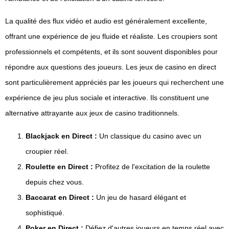
La qualité des flux vidéo et audio est généralement excellente,
offrant une expérience de jeu fluide et réaliste. Les croupiers sont
professionnels et compétents, et ils sont souvent disponibles pour
répondre aux questions des joueurs. Les jeux de casino en direct
sont particulièrement appréciés par les joueurs qui recherchent une
expérience de jeu plus sociale et interactive. Ils constituent une
alternative attrayante aux jeux de casino traditionnels.
Blackjack en Direct :
Un classique du casino avec un
croupier réel.
Roulette en Direct :
Profitez de l'excitation de la roulette
depuis chez vous.
Baccarat en Direct :
Un jeu de hasard élégant et
sophistiqué.
Poker en Direct :
Défiez d'autres joueurs en temps réel avec