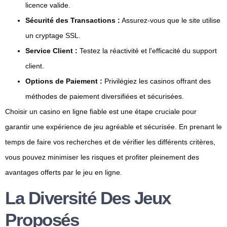
licence valide.
Sécurité des Transactions :
Assurez-vous que le site utilise
un cryptage SSL.
Service Client :
Testez la réactivité et l'efficacité du support
client.
Options de Paiement :
Privilégiez les casinos offrant des
méthodes de paiement diversifiées et sécurisées.
Choisir un casino en ligne fiable est une étape cruciale pour
garantir une expérience de jeu agréable et sécurisée. En prenant le
temps de faire vos recherches et de vérifier les différents critères,
vous pouvez minimiser les risques et profiter pleinement des
avantages offerts par le jeu en ligne.
La Diversité Des Jeux
Proposés