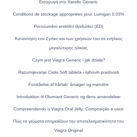
Εισαγωγή στο Xarelto Generic
Conditions de stockage appropriées pour Lumigan 0.03%
Porozumění erektilní dysfunkci (ED)
Κατανόηση του Zyrtec και των χρήσεών του σε ενήλικες
μεγαλύτερης ηλικίας
Czym jest Viagra Generic i jak działa?
Razumijevanje Cialis Soft tableta i njihovih prednosti
Forståelse af hårtab: årsager og mønstre
Introduktion til Olumiant Generic og dens anvendelser
Compreendendo o Viagra Oral Jelly: Composição e usos
Πώς τα γεύματα επηρεάζουν την αποτελεσματικότητα του
Viagra Original