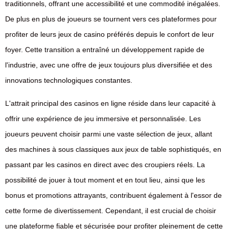
traditionnels, offrant une accessibilité et une commodité inégalées.
De plus en plus de joueurs se tournent vers ces plateformes pour
profiter de leurs jeux de casino préférés depuis le confort de leur
foyer. Cette transition a entraîné un développement rapide de
l'industrie, avec une offre de jeux toujours plus diversifiée et des
innovations technologiques constantes.
L'attrait principal des casinos en ligne réside dans leur capacité à
offrir une expérience de jeu immersive et personnalisée. Les
joueurs peuvent choisir parmi une vaste sélection de jeux, allant
des machines à sous classiques aux jeux de table sophistiqués, en
passant par les casinos en direct avec des croupiers réels. La
possibilité de jouer à tout moment et en tout lieu, ainsi que les
bonus et promotions attrayants, contribuent également à l'essor de
cette forme de divertissement. Cependant, il est crucial de choisir
une plateforme fiable et sécurisée pour profiter pleinement de cette