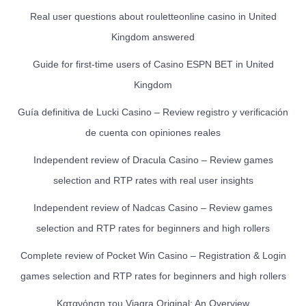
Real user questions about rouletteonline casino in United
Kingdom answered
Guide for first‑time users of Casino ESPN BET in United
Kingdom
Guía definitiva de Lucki Casino – Review registro y verificación
de cuenta con opiniones reales
Independent review of Dracula Casino – Review games
selection and RTP rates with real user insights
Independent review of Nadcas Casino – Review games
selection and RTP rates for beginners and high rollers
Complete review of Pocket Win Casino – Registration & Login
games selection and RTP rates for beginners and high rollers
Κατανόηση του Viagra Original: An Overview