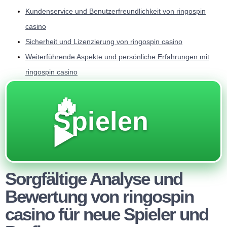
Kundenservice und Benutzerfreundlichkeit von ringospin
casino
Sicherheit und Lizenzierung von ringospin casino
Weiterführende Aspekte und persönliche Erfahrungen mit
ringospin casino
🔥
Spielen
▶️
Sorgfältige Analyse und
Bewertung von ringospin
casino für neue Spieler und