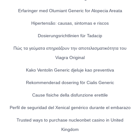
Erfaringer med Olumiant Generic for Alopecia Areata
Hipertensão: causas, sintomas e riscos
Dosierungsrichtlinien für Tadacip
Πώς τα γεύματα επηρεάζουν την αποτελεσματικότητα του
Viagra Original
Kako Ventolin Generic djeluje kao preventiva
Rekommenderad dosering för Cialis Generic
Cause fisiche della disfunzione erettile
Perfil de seguridad del Xenical genérico durante el embarazo
Trusted ways to purchase nucleonbet casino in United
Kingdom