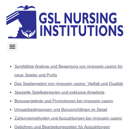
Jettbet Casino in United Kingdom: Dosage, Usage Tips, and Medical Advice
Playtoro Casino in United Kingdom: Pharmacy Tips and Buying Advice
Playojo Casino anmelden in Germany: what patients should check before buying
AndromedaBet Casino in United Kingdom: Side Effects and Safety Considerations
Complete guide to spin fever casino in United Kingdom: availability, price, and pharmacies
Winmaker Casino in United Kingdom: Common Mistakes New Players Make
Trivelabet Casino in the United Kingdom: Doctor Recommendations and Precautions
BluffBet Casino in United Kingdom: Doctor Recommendations and Precautions
BetHog Casino in United Kingdom: How Long It Works and When to Take It
Real user questions about rouletteonline casino in United Kingdom answered
Guide for first‑time users of Casino ESPN BET in United Kingdom
Guía definitiva de Lucki Casino – Review registro y verificación de cuenta con opiniones reales
Independent review of Dracula Casino – Review games selection and RTP rates with real user insights
Independent review of Nadcas Casino – Review games selection and RTP rates for beginners and high rollers
Complete review of Pocket Win Casino – Registration & Login games selection and RTP rates for beginners and high rollers
Κατανόηση του Zyrtec και των χρήσεών του σε ενήλικες μεγαλύτερης ηλικίας
Πώς τα γεύματα επηρεάζουν την αποτελεσματικότητα του Viagra Original
Cialis Soft Tabs -tablettien ja SSRI-lääkkeiden välinen vuorovaikutus
Baclofen Generic: Učinkovitost pri obvladovanju kronične bolečine
Συνήθεις αλλεργίες που αντιμετωπίζονται από το Zyrtec σε ηλικιωμένους
Πώς τα γεύματα επηρεάζουν την αποτελεσματικότητα του Viagra Original
Κατανόηση του Zyrtec και των χρήσεών του σε ενήλικες μεγαλύτερης ηλικίας
Condiciones adecuadas de almacenamiento de doxiciclina en casa
Pochopenie dôležitosti diskrétnej prepravy produktov pre sexuálne zdravie
Razumevanje oznak odmerkov: ključni elementi, na katere morate biti pozorni
Kamagra Goldin rooli ED:n hoidossa diabeettisten miesten keskuudessa
Rutinas diarias de cuidado de la piel para pieles propensas al acné
Condições adequadas de armazenamento para Glucophage Generic
Mikor szedje a Levitra Generic-et a legjobb eredmény érdekében
Sorgfältige Analyse und Bewertung von ringospin casino für
neue Spieler und Profis
Das Spielangebot von ringospin casino: Vielfalt und Qualität
Spezielle Spielkategorien und exklusive Angebote
Bonusangebote und Promotionen bei ringospin casino
Umsatzbedingungen und Bonusrichtlinien im Detail
Zahlungsmethoden und Auszahlungen bei ringospin casino
Gebühren und Bearbeitungszeiten für Auszahlungen