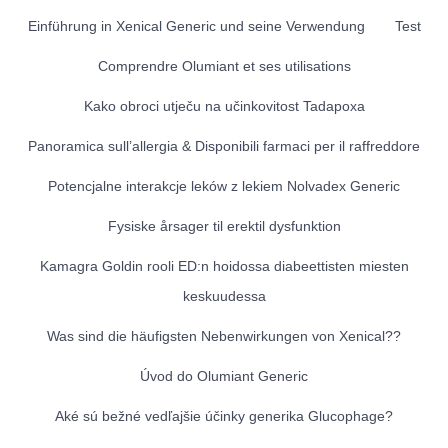
Einführung in Xenical Generic und seine Verwendung
Test
Comprendre Olumiant et ses utilisations
Kako obroci utječu na učinkovitost Tadapoxa
Panoramica sull’allergia & Disponibili farmaci per il raffreddore
Potencjalne interakcje leków z lekiem Nolvadex Generic
Fysiske årsager til erektil dysfunktion
Kamagra Goldin rooli ED:n hoidossa diabeettisten miesten
keskuudessa
Was sind die häufigsten Nebenwirkungen von Xenical??
Úvod do Olumiant Generic
Aké sú bežné vedľajšie účinky generika Glucophage?