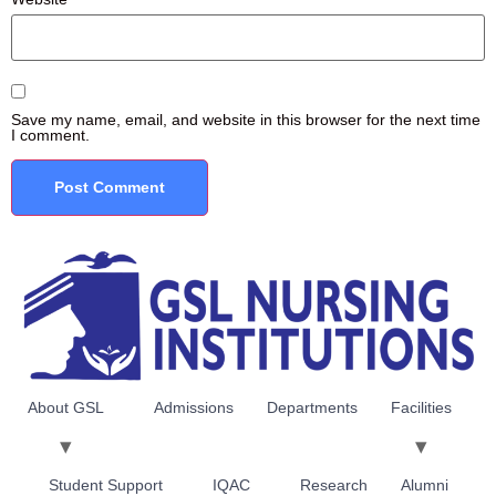
Save my name, email, and website in this browser for the next time
I comment.
About GSL
Admissions
Departments
Facilities
Student Support
IQAC
Research
Alumni