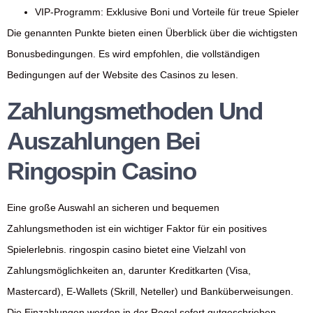
VIP-Programm: Exklusive Boni und Vorteile für treue Spieler
Die genannten Punkte bieten einen Überblick über die wichtigsten
Bonusbedingungen. Es wird empfohlen, die vollständigen
Bedingungen auf der Website des Casinos zu lesen.
Zahlungsmethoden Und
Auszahlungen Bei
Ringospin Casino
Eine große Auswahl an sicheren und bequemen
Zahlungsmethoden ist ein wichtiger Faktor für ein positives
Spielerlebnis. ringospin casino bietet eine Vielzahl von
Zahlungsmöglichkeiten an, darunter Kreditkarten (Visa,
Mastercard), E-Wallets (Skrill, Neteller) und Banküberweisungen.
Die Einzahlungen werden in der Regel sofort gutgeschrieben,