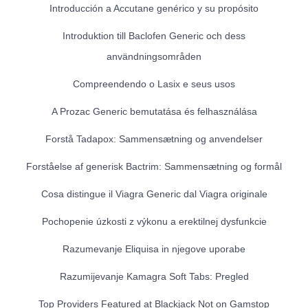
Introducción a Accutane genérico y su propósito
Introduktion till Baclofen Generic och dess
användningsområden
Compreendendo o Lasix e seus usos
A Prozac Generic bemutatása és felhasználása
Forstå Tadapox: Sammensætning og anvendelser
Forståelse af generisk Bactrim: Sammensætning og formål
Cosa distingue il Viagra Generic dal Viagra originale
Pochopenie úzkosti z výkonu a erektilnej dysfunkcie
Razumevanje Eliquisa in njegove uporabe
Razumijevanje Kamagra Soft Tabs: Pregled
Top Providers Featured at Blackjack Not on Gamstop