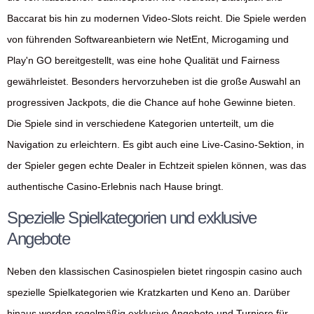
Baccarat bis hin zu modernen Video-Slots reicht. Die Spiele werden
von führenden Softwareanbietern wie NetEnt, Microgaming und
Play'n GO bereitgestellt, was eine hohe Qualität und Fairness
gewährleistet. Besonders hervorzuheben ist die große Auswahl an
progressiven Jackpots, die die Chance auf hohe Gewinne bieten.
Die Spiele sind in verschiedene Kategorien unterteilt, um die
Navigation zu erleichtern. Es gibt auch eine Live-Casino-Sektion, in
der Spieler gegen echte Dealer in Echtzeit spielen können, was das
authentische Casino-Erlebnis nach Hause bringt.
Spezielle Spielkategorien und exklusive
Angebote
Neben den klassischen Casinospielen bietet ringospin casino auch
spezielle Spielkategorien wie Kratzkarten und Keno an. Darüber
hinaus werden regelmäßig exklusive Angebote und Turniere für