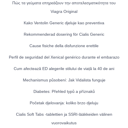
Πώς τα γεύματα επηρεάζουν την αποτελεσματικότητα του
Viagra Original
Kako Ventolin Generic djeluje kao preventiva
Rekommenderad dosering för Cialis Generic
Cause fisiche della disfunzione erettile
Perfil de seguridad del Xenical genérico durante el embarazo
Cum afectează ED alegerile stilului de viață la 40 de ani
Mechanismus působení: Jak Vidalista funguje
Diabetes: Přehled typů a příznaků
Početak djelovanja: koliko brzo djeluju
Cialis Soft Tabs -tablettien ja SSRI-lääkkeiden välinen
vuorovaikutus