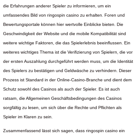
die Erfahrungen anderer Spieler zu informieren, um ein
umfassendes Bild von ringospin casino zu erhalten. Foren und
Bewertungsportale können hier wertvolle Einblicke bieten. Die
Geschwindigkeit der Website und die mobile Kompatibilität sind
weitere wichtige Faktoren, die das Spielerlebnis beeinflussen. Ein
weiteres wichtiges Thema ist die Verifizierung von Spielern, die vor
der ersten Auszahlung durchgeführt werden muss, um die Identität
des Spielers zu bestätigen und Geldwäsche zu verhindern. Dieser
Prozess ist Standard in der Online-Casino-Branche und dient dem
Schutz sowohl des Casinos als auch der Spieler. Es ist auch
ratsam, die Allgemeinen Geschäftsbedingungen des Casinos
sorgfältig zu lesen, um sich über die Rechte und Pflichten als
Spieler im Klaren zu sein.
Zusammenfassend lässt sich sagen, dass ringospin casino ein