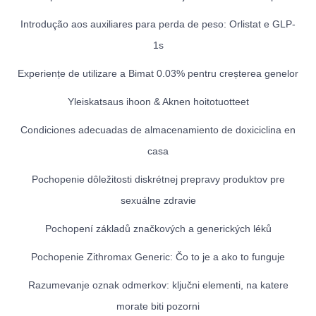
Introdução aos auxiliares para perda de peso: Orlistat e GLP-
1s
Experiențe de utilizare a Bimat 0.03% pentru creșterea genelor
Yleiskatsaus ihoon & Aknen hoitotuotteet
Condiciones adecuadas de almacenamiento de doxiciclina en
casa
Pochopenie dôležitosti diskrétnej prepravy produktov pre
sexuálne zdravie
Pochopení základů značkových a generických léků
Pochopenie Zithromax Generic: Čo to je a ako to funguje
Razumevanje oznak odmerkov: ključni elementi, na katere
morate biti pozorni