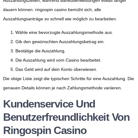
Auszahlungszeiten, während Banküberweisungen etwas länger
dauern können. ringospin casino bemüht sich, alle
Auszahlungsanträge so schnell wie möglich zu bearbeiten.
Wähle eine bevorzugte Auszahlungsmethode aus.
Gib den gewünschten Auszahlungsbetrag ein.
Bestätige die Auszahlung.
Die Auszahlung wird vom Casino bearbeitet.
Das Geld wird auf dein Konto überwiesen.
Die obige Liste zeigt die typischen Schritte für eine Auszahlung. Die
genauen Details können je nach Zahlungsmethode variieren.
Kundenservice Und
Benutzerfreundlichkeit Von
Ringospin Casino