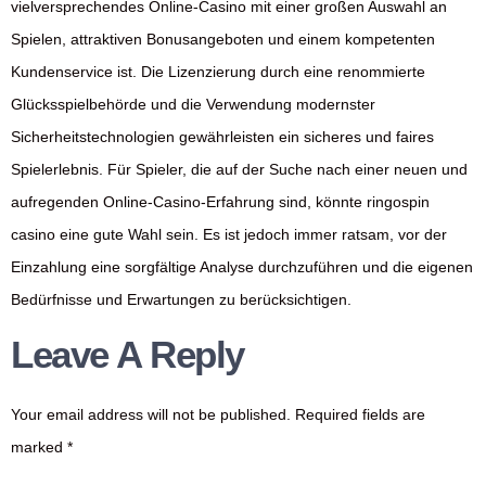
vielversprechendes Online-Casino mit einer großen Auswahl an
Spielen, attraktiven Bonusangeboten und einem kompetenten
Kundenservice ist. Die Lizenzierung durch eine renommierte
Glücksspielbehörde und die Verwendung modernster
Sicherheitstechnologien gewährleisten ein sicheres und faires
Spielerlebnis. Für Spieler, die auf der Suche nach einer neuen und
aufregenden Online-Casino-Erfahrung sind, könnte ringospin
casino eine gute Wahl sein. Es ist jedoch immer ratsam, vor der
Einzahlung eine sorgfältige Analyse durchzuführen und die eigenen
Bedürfnisse und Erwartungen zu berücksichtigen.
Leave A Reply
Your email address will not be published.
Required fields are
marked
*