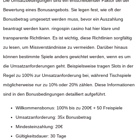
Die Umsatzbedingungen sind ein entscheidender Faktor bei der
Bewertung eines Bonusangebots. Sie legen fest, wie oft der
Bonusbetrag umgesetzt werden muss, bevor ein Auszahlung
beantragt werden kann. ringospin casino hat hier klare und
transparente Richtlinien. Es ist wichtig, diese Richtlinien sorgfältig
zu lesen, um Missverständnisse zu vermeiden. Darüber hinaus
können bestimmte Spiele anders gewichtet werden, wenn es um
die Umsatzanforderungen geht. Beispielsweise tragen Slots in der
Regel zu 100% zur Umsatzanforderung bei, während Tischspiele
möglicherweise nur zu 10% oder 20% zählen. Diese Informationen
sind in den Bonusbedingungen detailliert aufgeführt.
Willkommensbonus: 100% bis zu 200€ + 50 Freispiele
Umsatzanforderung: 35x Bonusbetrag
Mindesteinzahlung: 20€
Gültigkeitsdauer: 30 Tage