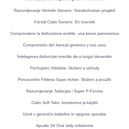
Razumijevanje Ventolin Generic: Sveobuhvatan pregled
Förstå Cialis Generic: En översikt
Comprendere la disfunzione erettile: una breve panoramica
Comprensión del Xenical genérico y sus usos
Înțelegerea disfuncției erectile de-a lungul deceniilor
Pochopení Vidalista: Složení a výhody
Porozumění Fildena Super Active: Složení a použití
Razumijevanje Tadacipa i Super P‑Forcea
Cialis Soft Tabs: koostumus ja käyttö
Uvod v generični baklofen in njegove uporabe
Apcalis SX Oral Jelly mõistmine