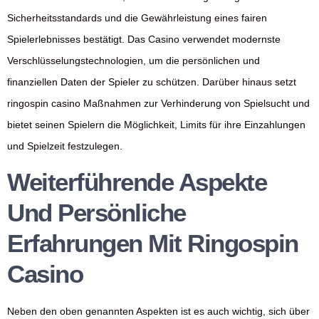
Sicherheitsstandards und die Gewährleistung eines fairen
Spielerlebnisses bestätigt. Das Casino verwendet modernste
Verschlüsselungstechnologien, um die persönlichen und
finanziellen Daten der Spieler zu schützen. Darüber hinaus setzt
ringospin casino Maßnahmen zur Verhinderung von Spielsucht und
bietet seinen Spielern die Möglichkeit, Limits für ihre Einzahlungen
und Spielzeit festzulegen.
Weiterführende Aspekte
Und Persönliche
Erfahrungen Mit Ringospin
Casino
Neben den oben genannten Aspekten ist es auch wichtig, sich über