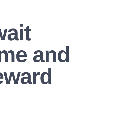
wait
ame and
reward