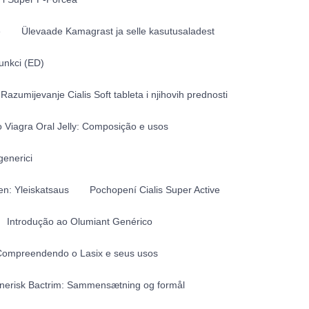
e
Ülevaade Kamagrast ja selle kasutusaladest
unkci (ED)
Razumijevanje Cialis Soft tableta i njihovih prednosti
Viagra Oral Jelly: Composição e usos
generici
en: Yleiskatsaus
Pochopení Cialis Super Active
Introdução ao Olumiant Genérico
Compreendendo o Lasix e seus usos
enerisk Bactrim: Sammensætning og formål