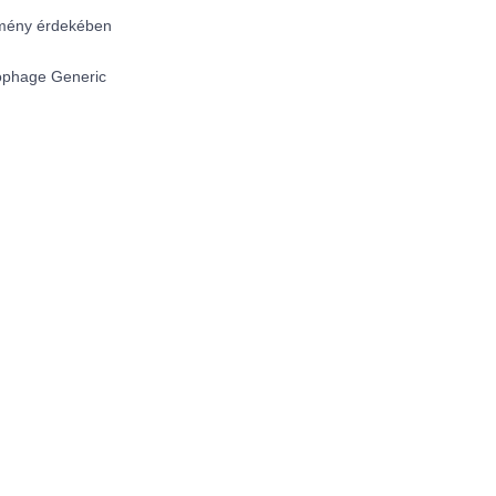
edmény érdekében
cophage Generic