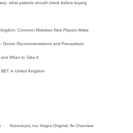
ny: what patients should check before buying
 Kingdom: Common Mistakes New Players Make
om: Doctor Recommendations and Precautions
 and When to Take It
PN BET in United Kingdom
s
Κατανόηση του Viagra Original: An Overview