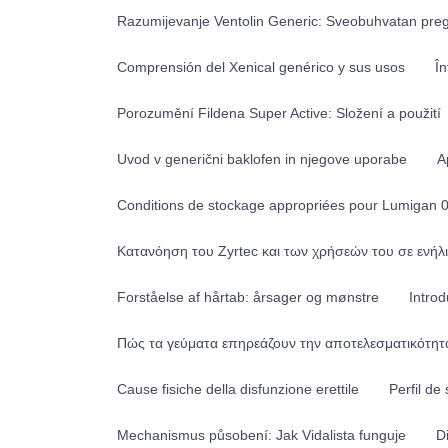
Razumijevanje Ventolin Generic: Sveobuhvatan pre
Comprensión del Xenical genérico y sus usos
În
Porozumění Fildena Super Active: Složení a použití
Uvod v generični baklofen in njegove uporabe
A
Conditions de stockage appropriées pour Lumigan 
Κατανόηση του Zyrtec και των χρήσεών του σε ενήλι
Forståelse af hårtab: årsager og mønstre
Introd
Πώς τα γεύματα επηρεάζουν την αποτελεσματικότητα
Cause fisiche della disfunzione erettile
Perfil de
Mechanismus působení: Jak Vidalista funguje
D