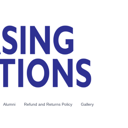
Alumni
Refund and Returns Policy
Gallery