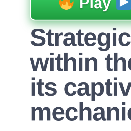
Play
Strategic
within t
its capti
mechani