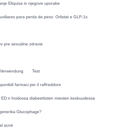
je Eliquisa in njegove uporabe
uxiliares para perda de peso: Orlistat e GLP-1s
ov pre sexuálne zdravie
e Verwendung
Test
ponibili farmaci per il raffreddore
i ED:n hoidossa diabeettisten miesten keskuudessa
 generika Glucophage?
al acné